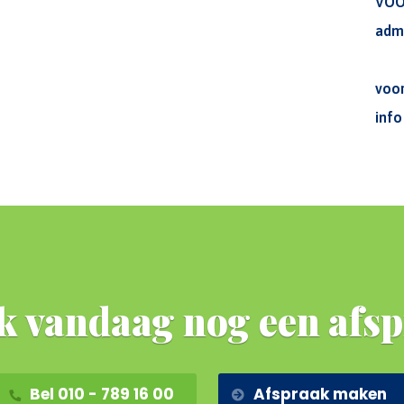
VOO
adm
voo
inf
 vandaag nog een afs
Bel 010 - 789 16 00
Afspraak maken