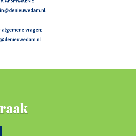
R AFSPRAKEN !!
in@denieuwedam.nl
r algemene vragen:
o@denieuwedam.nl
praak