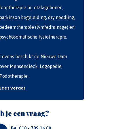
looptherapie bij etalagebenen,
parkinson begeleiding, dry needling,
oedeemtherapie (lymfedrainage) en
psychosomatische fysiotherapie.
Tevens beschikt de Nieuwe Dam
over Mensendieck, Logopedie,
Podotherapie.
Lees verder
b je een vraag?
Bel 010 - 789 16 00