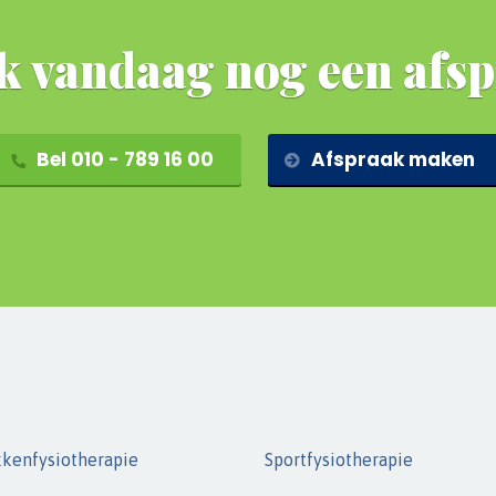
 vandaag nog een afs
Bel 010 - 789 16 00
Afspraak maken
kenfysiotherapie
Sportfysiotherapie