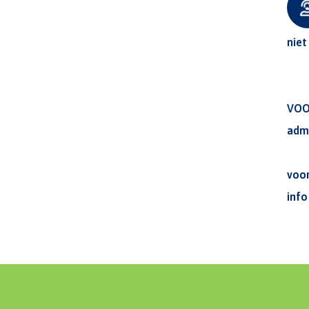
niet
VOO
adm
voo
inf